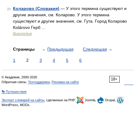
Коларово (Словакия)
— У этого термина существуют и
20
другие значения, см. Коларово. У этого термина
существуют и другие значения, см. Гута. Город Коларово
Kolárovo Герб …
Википедия
Страницы
←
Предыдущая
Следующая
→
1
2
3
4
5
6
© Академик, 2000-2026
18+
Обратная связь:
Техподдержка
,
Реклама на сайте
👣 Путешествия
Экспорт словарей на сайты
, сделанные на PHP,
Joomla,
Drupal,
WordPress, MODx.