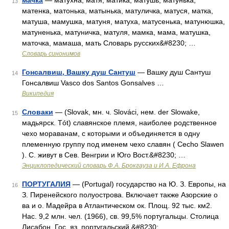
мачка
— матухна, матя, матика, матушь, матунька,
13
матенка, матонька, матынька, матуличка, матуся, матка,
матуша, мамушка, матуня, матуха, матусенька, матунюшка,
матуненька, матуничка, матуля, мамка, мама, матушка,
маточка, мамаша, мать Словарь русских&#8230; …
Словарь синонимов
Гонсалвиш, Вашку душ Сантуш
— Вашку душ Сантуш
14
Гонсалвиш Vasco dos Santos Gonsalves …
Википедия
Словаки
— (Slovak, мн. ч. Slováci, нем. der Slowake,
15
мадьярск. Tót) славянское племя, наиболее родственное
чехо мораванам, с которыми и объединяется в одну
племенную группу под именем чехо славян ( Cecho Slawen
). С. живут в Сев. Венгрии и Юго Вост.&#8230; …
Энциклопедический словарь Ф.А. Брокгауза и И.А. Ефрона
ПОРТУГАЛИЯ
— (Portugal) государство на Ю. З. Европы, на
16
З. Пиренейского полуострова. Включает также Азорские о
ва и о. Мадейра в Атлантическом ок. Площ. 92 тыс. км2.
Нас. 9,2 млн. чел. (1966), св. 99,5% португальцы. Столица
Лисабон. Гос. яз. португальский.&#8230; …