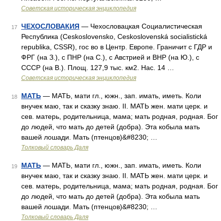
Советская историческая энциклопедия
ЧЕХОСЛОВАКИЯ
— Чехословацкая Социалистическая
17
Республика (Ceskoslovensko, Ceskoslovenská socialistická
republika, CSSR), гос во в Центр. Европе. Граничит с ГДР и
ФРГ (на З.), с ПНР (на С.), с Австрией и ВНР (на Ю.), с
СССР (на В.). Площ. 127,9 тыс. км2. Нас. 14 …
Советская историческая энциклопедия
МАТЬ
— МАТЬ, мати гл., южн., зап. имать, иметь. Коли
18
внучек маю, так и сказку знаю. II. МАТЬ жен. мати церк. и
сев. матерь, родительница, мама; мать родная, родная. Бог
до людей, что мать до детей (добра). Эта кобыла мать
вашей лошади. Мать (птенцов)&#8230; …
Толковый словарь Даля
МАТЬ
— МАТЬ, мати гл., южн., зап. имать, иметь. Коли
19
внучек маю, так и сказку знаю. II. МАТЬ жен. мати церк. и
сев. матерь, родительница, мама; мать родная, родная. Бог
до людей, что мать до детей (добра). Эта кобыла мать
вашей лошади. Мать (птенцов)&#8230; …
Толковый словарь Даля