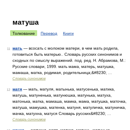
матуша
Толкование
Перевод
Книги
мать
— всосать с молоком матери, в чем мать родила,
11
готовиться быть матерью.. Словарь русских синонимов и
сходных по смыслу выражений. под. ред. Н. Абрамова, М.:
Русские словари, 1999. мать мама, матерь, матушка,
мамаша, матка, родимая, родительница;&#8230; …
Словарь синонимов
матя
— мать, матуля, матынька, матусенька, матика,
12
матушь, матуненька, матунюшка, матунька, матуха,
матонька, матка, мамаша, мамка, мама, матушка, маточка,
матуша, мамушка, матенка, матуня, матуличка, матуничка,
мачка, матухна, матуся Словарь русских&#8230; …
Словарь синонимов